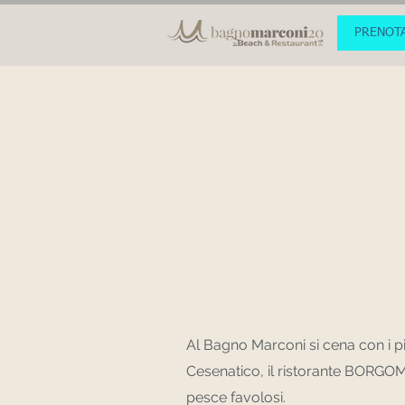
PRENOT
Ristorante Borgomare
Al Bagno Marconi si cena con i pi
Cesenatico, il ristorante BORGOMA
pesce favolosi.