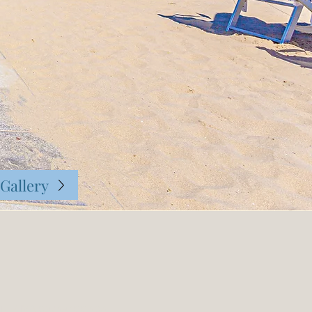
Gallery
erved - P.IVA 03743400404