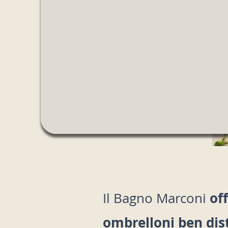
Scopri la nostra spiaggia e approfitt
prenotazione online per scegliere e a
posto che desideri.
Pr
of
Il Bagno Marconi
ombrelloni ben dist