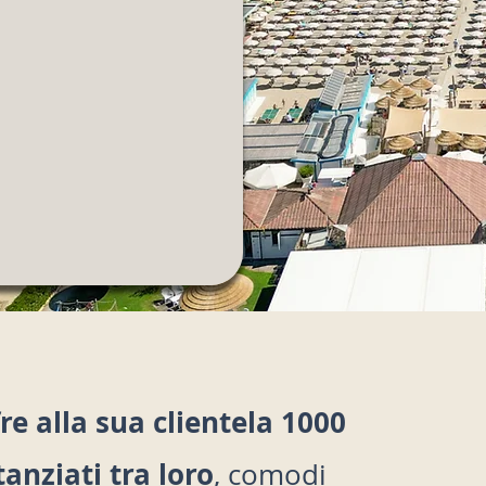
a della
ssicurarti il
enota Spiaggia
fre alla sua clientela 1000
anziati tra loro
, comodi