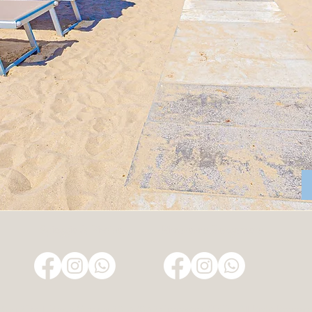
Spiaggia & Piscina
Ristorante Borgomare
0 di 2D srl, Piazza Marconi 20, 47042 Cesenatico (FC) - All Right Res