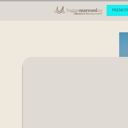
PRENOT
Spiaggia
& Ombrel